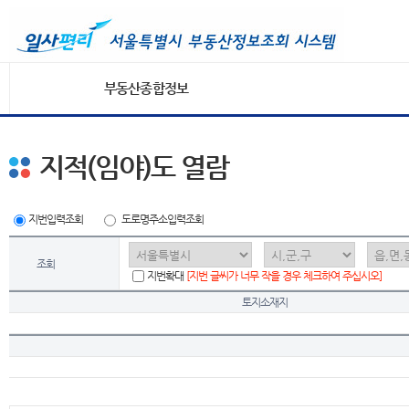
부동산종합정보
지적(임야)도 열람
지번입력조회
도로명주소입력조회
조회
지번확대
[지번 글씨가 너무 작을 경우 체크하여 주십시오]
토지소재지