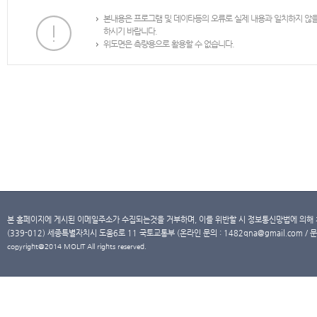
본내용은 프로그램 및 데이타등의 오류로 실제 내용과 일치하지 않
하시기 바랍니다.
위도면은 측량용으로 활용할 수 없습니다.
본 홈페이지에 게시된 이메일주소가 수집되는것을 거부하며, 이를 위반할 시 정보통신망법에 의해
(339-012) 세종특별자치시 도움6로 11 국토교통부 (온라인 문의 : 1482qna@gmail.com / 문
copyright@2014 MOLIT All rights reserved.