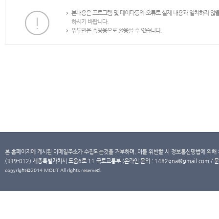
본내용은 프로그램 및 데이타등의 오류로 실제 내용과 일치하지 않
하시기 바랍니다.
위도면은 측량용으로 활용할 수 없습니다.
본 홈페이지에 게시된 이메일주소가 수집되는것을 거부하며, 이를 위반할 시 정보통신망법에 의해
(339-012) 세종특별자치시 도움6로 11 국토교통부 (온라인 문의 : 1482qna@gmail.com / 문
copyright@2014 MOLIT All rights reserved.