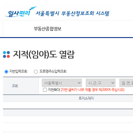
부동산종합정보
지적(임야)도 열람
지번입력조회
도로명주소입력조회
조회
지번확대
[지번 글씨가 너무 작을 경우 체크하여 주십시오]
토지소재지