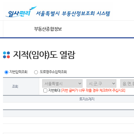
부동산종합정보
지적(임야)도 열람
지번입력조회
도로명주소입력조회
조회
지번확대
[지번 글씨가 너무 작을 경우 체크하여 주십시오]
토지소재지