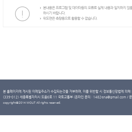
본내용은 프로그램 및 데이타등의 오류로 실제 내용과 일치하지 않
하시기 바랍니다.
위도면은 측량용으로 활용할 수 없습니다.
본 홈페이지에 게시된 이메일주소가 수집되는것을 거부하며, 이를 위반할 시 정보통신망법에 의해
(339-012) 세종특별자치시 도움6로 11 국토교통부 (온라인 문의 : 1482qna@gmail.com / 문
copyright@2014 MOLIT All rights reserved.