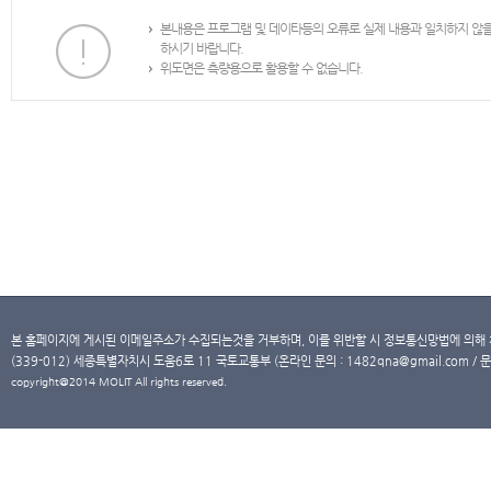
본내용은 프로그램 및 데이타등의 오류로 실제 내용과 일치하지 않
하시기 바랍니다.
위도면은 측량용으로 활용할 수 없습니다.
본 홈페이지에 게시된 이메일주소가 수집되는것을 거부하며, 이를 위반할 시 정보통신망법에 의해
(339-012) 세종특별자치시 도움6로 11 국토교통부 (온라인 문의 : 1482qna@gmail.com / 문
copyright@2014 MOLIT All rights reserved.