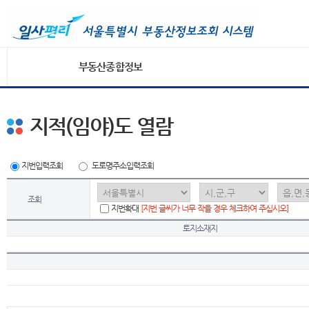
부동산종합정보
지적(임야)도 열람
지번입력조회
도로명주소입력조회
조회
지번확대
[지번 글씨가 너무 작을 경우 체크하여 주십시오]
토지소재지