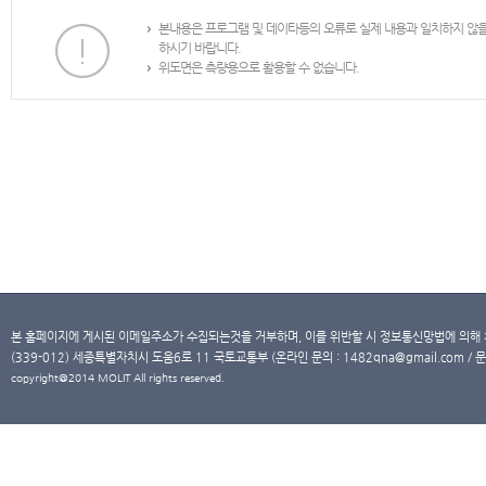
본내용은 프로그램 및 데이타등의 오류로 실제 내용과 일치하지 않
하시기 바랍니다.
위도면은 측량용으로 활용할 수 없습니다.
본 홈페이지에 게시된 이메일주소가 수집되는것을 거부하며, 이를 위반할 시 정보통신망법에 의해
(339-012) 세종특별자치시 도움6로 11 국토교통부 (온라인 문의 : 1482qna@gmail.com / 문
copyright@2014 MOLIT All rights reserved.