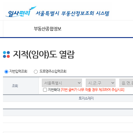
부동산종합정보
지적(임야)도 열람
지번입력조회
도로명주소입력조회
조회
지번확대
[지번 글씨가 너무 작을 경우 체크하여 주십시오]
토지소재지