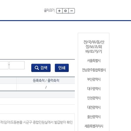
글자크기
전/국/부/동/산
정/보/조/회
바/로/가/기
서울특별시
-
전남광주통합특별시
부산광역시
등록축척 / 출력축척
/
대구광역시
인천광역시
대전광역시
울산광역시
지적(임야)도등본을 시군구 종합민원실에서 발급받아 확인
세종특별자치시