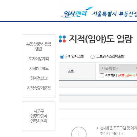
지적(임야)도 열람
부동산정보 통합
열람
지번입력조회
도로명주소입력조회
토지이용계획
지적(임야)도
조회
지번확대
[지번 글씨가
경계점좌표
지적측량기준점
시군구
업무담당자
연락처조회
본내용은 프로그램 및 데이
하시기 바랍니다.