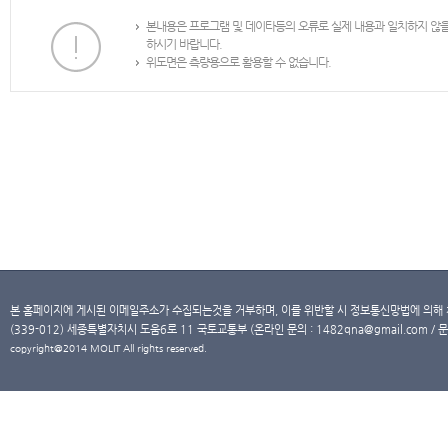
본내용은 프로그램 및 데이타등의 오류로 실제 내용과 일치하지 않
하시기 바랍니다.
위도면은 측량용으로 활용할 수 없습니다.
본 홈페이지에 게시된 이메일주소가 수집되는것을 거부하며, 이를 위반할 시 정보통신망법에 의해
(339-012) 세종특별자치시 도움6로 11 국토교통부 (온라인 문의 : 1482qna@gmail.com / 문
copyright@2014 MOLIT All rights reserved.