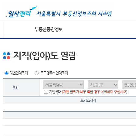
부동산종합정보
지적(임야)도 열람
지번입력조회
도로명주소입력조회
조회
지번확대
[지번 글씨가 너무 작을 경우 체크하여 주십시오]
토지소재지