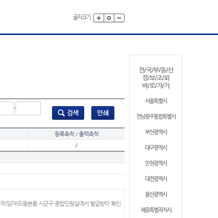
글자크기
전/국/부/동/산
정/보/조/회
바/로/가/기
서울특별시
-
전남광주통합특별시
부산광역시
등록축척 / 출력축척
/
대구광역시
인천광역시
대전광역시
울산광역시
지적(임야)도등본을 시군구 종합민원실에서 발급받아 확인
세종특별자치시