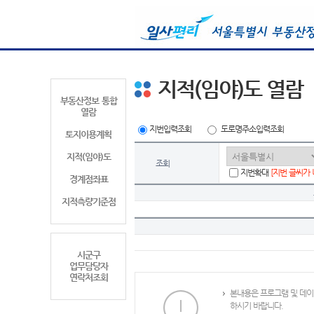
지적(임야)도 열람
부동산정보 통합
열람
지번입력조회
도로명주소입력조회
토지이용계획
지적(임야)도
조회
지번확대
[지번 글씨가
경계점좌표
지적측량기준점
시군구
업무담당자
연락처조회
본내용은 프로그램 및 데이
하시기 바랍니다.