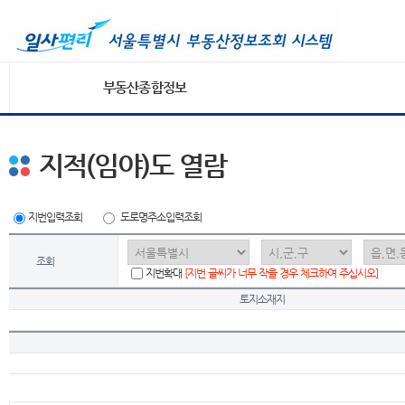
부동산종합정보
지적(임야)도 열람
지번입력조회
도로명주소입력조회
조회
지번확대
[지번 글씨가 너무 작을 경우 체크하여 주십시오]
토지소재지