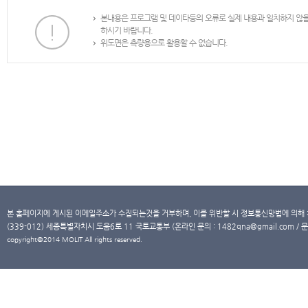
본내용은 프로그램 및 데이타등의 오류로 실제 내용과 일치하지 않
하시기 바랍니다.
위도면은 측량용으로 활용할 수 없습니다.
본 홈페이지에 게시된 이메일주소가 수집되는것을 거부하며, 이를 위반할 시 정보통신망법에 의해
(339-012) 세종특별자치시 도움6로 11 국토교통부 (온라인 문의 : 1482qna@gmail.com / 문
copyright@2014 MOLIT All rights reserved.