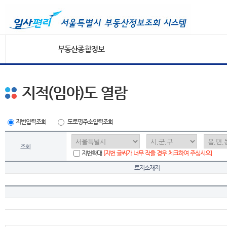
부동산종합정보
지적(임야)도 열람
지번입력조회
도로명주소입력조회
조회
지번확대
[지번 글씨가 너무 작을 경우 체크하여 주십시오]
토지소재지