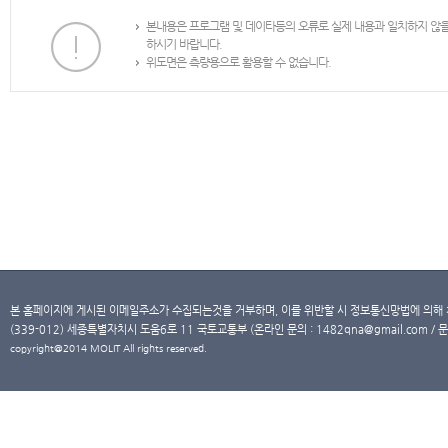
본내용은 프로그램 및 데이타등의 오류로 실제 내용과 일치하지 않
하시기 바랍니다.
위도면은 측량용으로 활용할 수 없습니다.
본 홈페이지에 게시된 이메일주소가 수집되는것을 거부하며, 이를 위반할 시 정보통신망법에 의해
(339-012) 세종특별자치시 도움6로 11 국토교통부 (온라인 문의 : 1482qna@gmail.com / 문
copyright@2014 MOLIT All rights reserved.