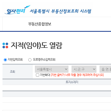
부동산종합정보
지적(임야)도 열람
지번입력조회
도로명주소입력조회
조회
지번확대
[지번 글씨가 너무 작을 경우 체크하여 주십시오]
토지소재지