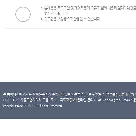
본내용은 프로그램 및 데이타등의 오류로 실제 내용과 일치하지 않
하시기 바랍니다.
위도면은 측량용으로 활용할 수 없습니다.
본 홈페이지에 게시된 이메일주소가 수집되는것을 거부하며, 이를 위반할 시 정보통신망법에 의해
(339-012) 세종특별자치시 도움6로 11 국토교통부 (온라인 문의 : 1482qna@gmail.com / 문
copyright@2014 MOLIT All rights reserved.