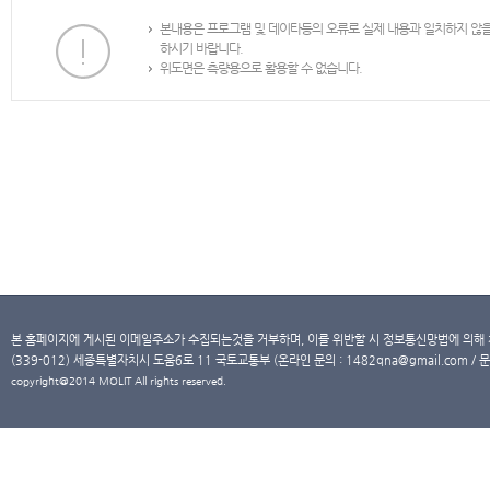
본내용은 프로그램 및 데이타등의 오류로 실제 내용과 일치하지 않
하시기 바랍니다.
위도면은 측량용으로 활용할 수 없습니다.
본 홈페이지에 게시된 이메일주소가 수집되는것을 거부하며, 이를 위반할 시 정보통신망법에 의해
(339-012) 세종특별자치시 도움6로 11 국토교통부 (온라인 문의 : 1482qna@gmail.com / 문
copyright@2014 MOLIT All rights reserved.