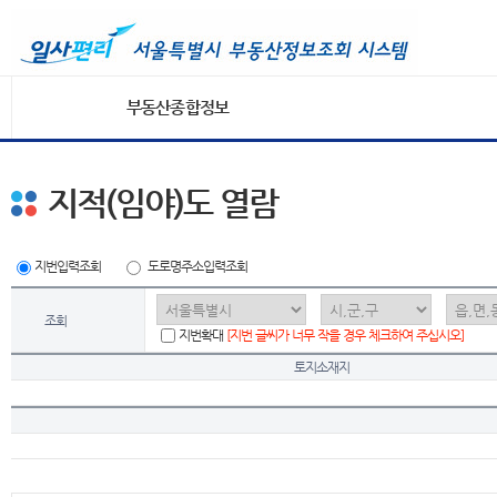
부동산종합정보
지적(임야)도 열람
지번입력조회
도로명주소입력조회
조회
지번확대
[지번 글씨가 너무 작을 경우 체크하여 주십시오]
토지소재지