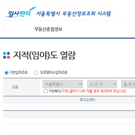
부동산종합정보
지적(임야)도 열람
지번입력조회
도로명주소입력조회
조회
지번확대
[지번 글씨가 너무 작을 경우 체크하여 주십시오]
토지소재지