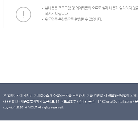
본내용은 프로그램 및 데이타등의 오류로 실제 내용과 일치하지 않
하시기 바랍니다.
위도면은 측량용으로 활용할 수 없습니다.
본 홈페이지에 게시된 이메일주소가 수집되는것을 거부하며, 이를 위반할 시 정보통신망법에 의해
(339-012) 세종특별자치시 도움6로 11 국토교통부 (온라인 문의 : 1482qna@gmail.com / 문
copyright@2014 MOLIT All rights reserved.