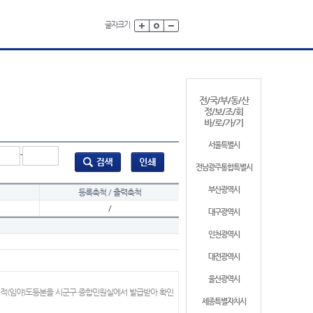
글자크기
전/국/부/동/산
정/보/조/회
바/로/가/기
서울특별시
-
전남광주통합특별시
부산광역시
등록축척 / 출력축척
/
대구광역시
인천광역시
대전광역시
울산광역시
지적(임야)도등본을 시군구 종합민원실에서 발급받아 확인
세종특별자치시