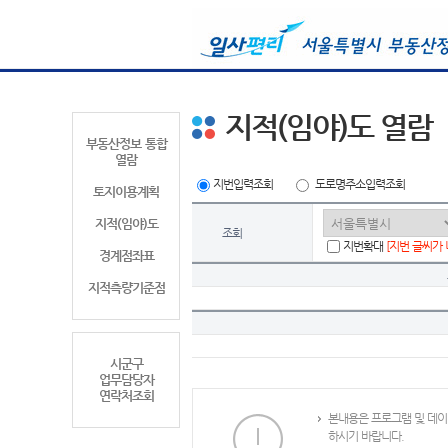
지적(임야)도 열람
부동산정보 통합
열람
지번입력조회
도로명주소입력조회
토지이용계획
지적(임야)도
조회
지번확대
[지번 글씨가
경계점좌표
지적측량기준점
시군구
업무담당자
연락처조회
본내용은 프로그램 및 데이
하시기 바랍니다.