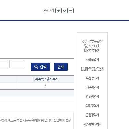
글자크기
전/국/부/동/산
정/보/조/회
바/로/가/기
서울특별시
-
전남광주통합특별시
부산광역시
등록축척 / 출력축척
/
대구광역시
인천광역시
대전광역시
울산광역시
지적(임야)도등본을 시군구 종합민원실에서 발급받아 확인
세종특별자치시