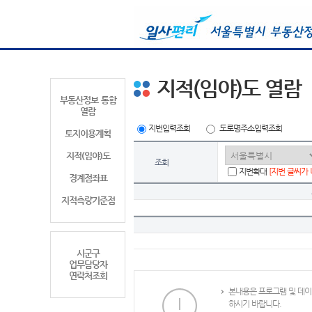
지적(임야)도 열람
부동산정보 통합
열람
지번입력조회
도로명주소입력조회
토지이용계획
지적(임야)도
조회
지번확대
[지번 글씨가
경계점좌표
지적측량기준점
시군구
업무담당자
연락처조회
본내용은 프로그램 및 데이
하시기 바랍니다.