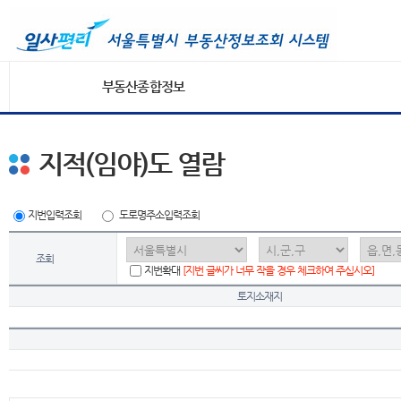
부동산종합정보
지적(임야)도 열람
지번입력조회
도로명주소입력조회
조회
지번확대
[지번 글씨가 너무 작을 경우 체크하여 주십시오]
토지소재지