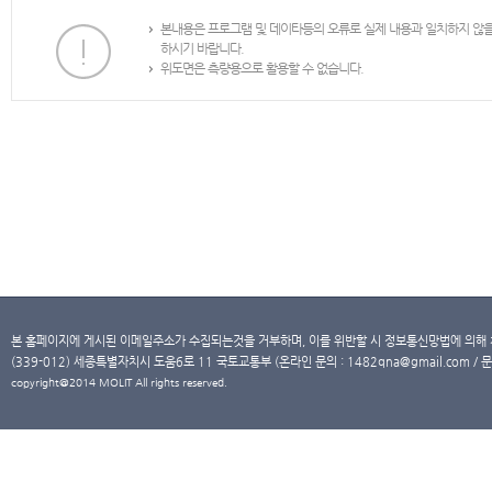
본내용은 프로그램 및 데이타등의 오류로 실제 내용과 일치하지 않
하시기 바랍니다.
위도면은 측량용으로 활용할 수 없습니다.
본 홈페이지에 게시된 이메일주소가 수집되는것을 거부하며, 이를 위반할 시 정보통신망법에 의해
(339-012) 세종특별자치시 도움6로 11 국토교통부 (온라인 문의 : 1482qna@gmail.com / 문
copyright@2014 MOLIT All rights reserved.