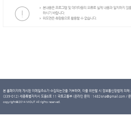
본내용은 프로그램 및 데이타등의 오류로 실제 내용과 일치하지 않
하시기 바랍니다.
위도면은 측량용으로 활용할 수 없습니다.
본 홈페이지에 게시된 이메일주소가 수집되는것을 거부하며, 이를 위반할 시 정보통신망법에 의해
(339-012) 세종특별자치시 도움6로 11 국토교통부 (온라인 문의 : 1482qna@gmail.com / 문
copyright@2014 MOLIT All rights reserved.