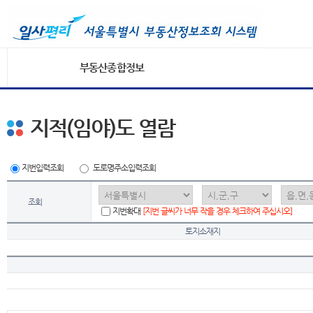
부동산종합정보
지적(임야)도 열람
지번입력조회
도로명주소입력조회
조회
지번확대
[지번 글씨가 너무 작을 경우 체크하여 주십시오]
토지소재지