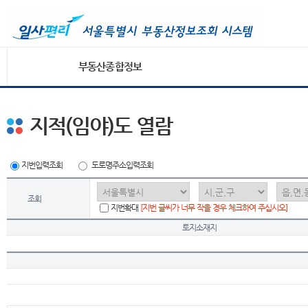
부동산종합정보
지적(임야)도 열람
지번입력조회
도로명주소입력조회
조회
지번확대
[지번 글씨가 너무 작을 경우 체크하여 주십시오]
토지소재지