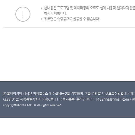
본내용은 프로그램 및 데이타등의 오류로 실제 내용과 일치하지 않
하시기 바랍니다.
위도면은 측량용으로 활용할 수 없습니다.
본 홈페이지에 게시된 이메일주소가 수집되는것을 거부하며, 이를 위반할 시 정보통신망법에 의해
(339-012) 세종특별자치시 도움6로 11 국토교통부 (온라인 문의 : 1482qna@gmail.com / 문
copyright@2014 MOLIT All rights reserved.