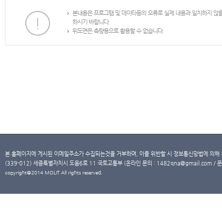
본내용은 프로그램 및 데이타등의 오류로 실제 내용과 일치하지 않
하시기 바랍니다.
위도면은 측량용으로 활용할 수 없습니다.
본 홈페이지에 게시된 이메일주소가 수집되는것을 거부하며, 이를 위반할 시 정보통신망법에 의해
(339-012) 세종특별자치시 도움6로 11 국토교통부 (온라인 문의 : 1482qna@gmail.com / 문
copyright@2014 MOLIT All rights reserved.