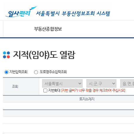
부동산종합정보
지적(임야)도 열람
지번입력조회
도로명주소입력조회
조회
지번확대
[지번 글씨가 너무 작을 경우 체크하여 주십시오]
토지소재지