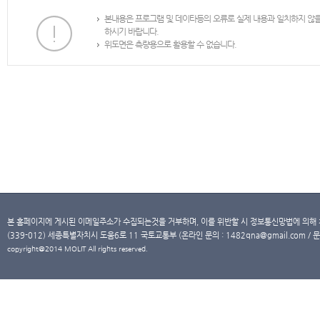
본내용은 프로그램 및 데이타등의 오류로 실제 내용과 일치하지 않
하시기 바랍니다.
위도면은 측량용으로 활용할 수 없습니다.
본 홈페이지에 게시된 이메일주소가 수집되는것을 거부하며, 이를 위반할 시 정보통신망법에 의해
(339-012) 세종특별자치시 도움6로 11 국토교통부 (온라인 문의 : 1482qna@gmail.com / 문
copyright@2014 MOLIT All rights reserved.