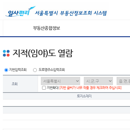
부동산종합정보
지적(임야)도 열람
지번입력조회
도로명주소입력조회
조회
지번확대
[지번 글씨가 너무 작을 경우 체크하여 주십시오]
토지소재지