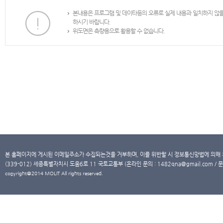
본내용은 프로그램 및 데이타등의 오류로 실제 내용과 일치하지 않
하시기 바랍니다.
위도면은 측량용으로 활용할 수 없습니다.
본 홈페이지에 게시된 이메일주소가 수집되는것을 거부하며, 이를 위반할 시 정보통신망법에 의해
(339-012) 세종특별자치시 도움6로 11 국토교통부 (온라인 문의 : 1482qna@gmail.com / 문
copyright@2014 MOLIT All rights reserved.