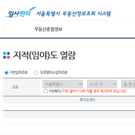
부동산종합정보
지적(임야)도 열람
지번입력조회
도로명주소입력조회
조회
지번확대
[지번 글씨가 너무 작을 경우 체크하여 주십시오]
토지소재지