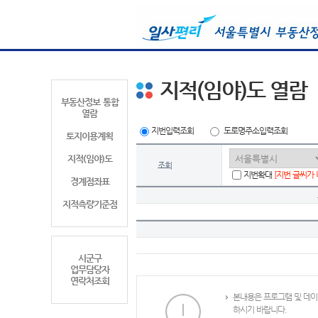
지적(임야)도 열람
부동산정보 통합
열람
지번입력조회
도로명주소입력조회
토지이용계획
지적(임야)도
조회
지번확대
[지번 글씨가
경계점좌표
지적측량기준점
시군구
업무담당자
연락처조회
본내용은 프로그램 및 데이
하시기 바랍니다.