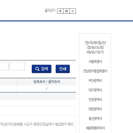
글자크기
전/국/부/동/산
정/보/조/회
바/로/가/기
서울특별시
-
전남광주통합특별시
부산광역시
등록축척 / 출력축척
/
대구광역시
인천광역시
대전광역시
울산광역시
지적(임야)도등본을 시군구 종합민원실에서 발급받아 확인
세종특별자치시