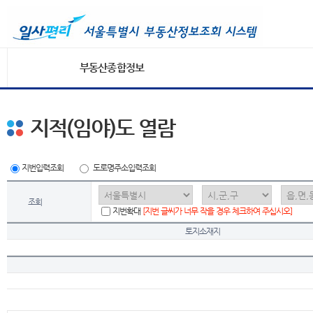
부동산종합정보
지적(임야)도 열람
지번입력조회
도로명주소입력조회
조회
지번확대
[지번 글씨가 너무 작을 경우 체크하여 주십시오]
토지소재지