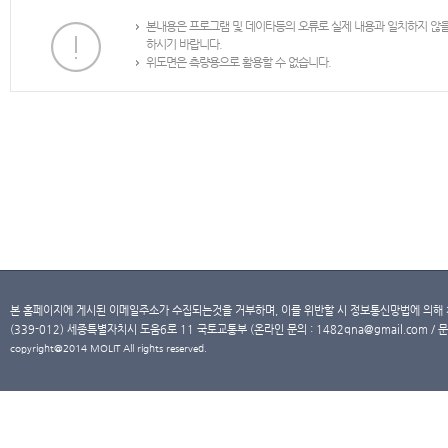
본내용은 프로그램 및 데이타등의 오류로 실제 내용과 일치하지 않
하시기 바랍니다.
위도면은 측량용으로 활용할 수 없습니다.
본 홈페이지에 게시된 이메일주소가 수집되는것을 거부하며, 이를 위반할 시 정보통신망법에 의해
(339-012) 세종특별자치시 도움6로 11 국토교통부 (온라인 문의 : 1482qna@gmail.com / 문
copyright@2014 MOLIT All rights reserved.