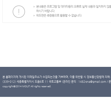
본내용은 프로그램 및 데이타등의 오류로 실제 내용과 일치하지 않
하시기 바랍니다.
위도면은 측량용으로 활용할 수 없습니다.
본 홈페이지에 게시된 이메일주소가 수집되는것을 거부하며, 이를 위반할 시 정보통신망법에 의해
(339-012) 세종특별자치시 도움6로 11 국토교통부 (온라인 문의 : 1482qna@gmail.com / 문
copyright@2014 MOLIT All rights reserved.