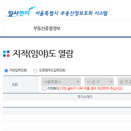
부동산종합정보
지적(임야)도 열람
지번입력조회
도로명주소입력조회
조회
지번확대
[지번 글씨가 너무 작을 경우 체크하여 주십시오]
토지소재지