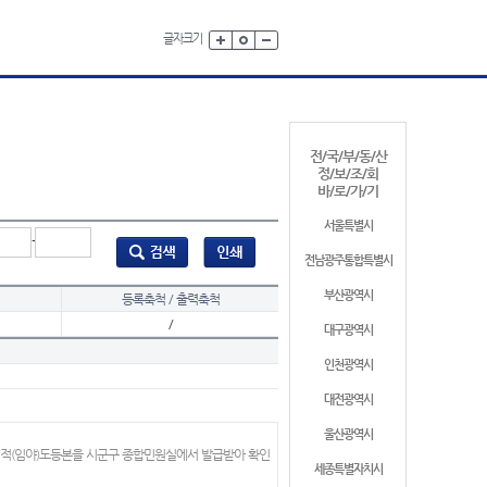
글자크기
전/국/부/동/산
정/보/조/회
바/로/가/기
서울특별시
-
전남광주통합특별시
부산광역시
등록축척 / 출력축척
/
대구광역시
인천광역시
대전광역시
울산광역시
지적(임야)도등본을 시군구 종합민원실에서 발급받아 확인
세종특별자치시