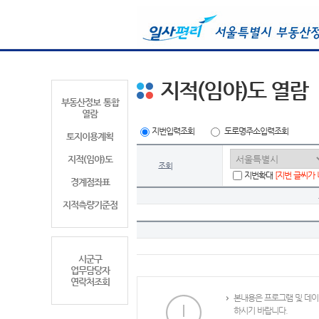
지적(임야)도 열람
부동산정보 통합
열람
지번입력조회
도로명주소입력조회
토지이용계획
지적(임야)도
조회
지번확대
[지번 글씨가
경계점좌표
지적측량기준점
시군구
업무담당자
연락처조회
본내용은 프로그램 및 데이
하시기 바랍니다.