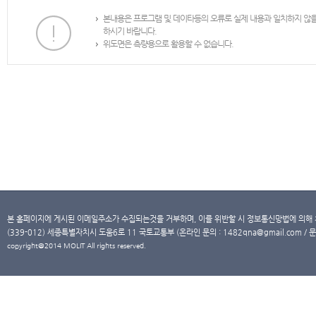
본내용은 프로그램 및 데이타등의 오류로 실제 내용과 일치하지 않
하시기 바랍니다.
위도면은 측량용으로 활용할 수 없습니다.
본 홈페이지에 게시된 이메일주소가 수집되는것을 거부하며, 이를 위반할 시 정보통신망법에 의해
(339-012) 세종특별자치시 도움6로 11 국토교통부 (온라인 문의 : 1482qna@gmail.com / 문
copyright@2014 MOLIT All rights reserved.