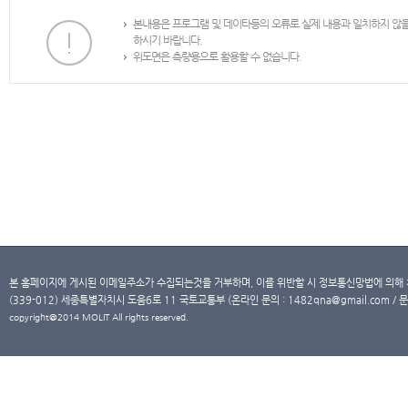
본내용은 프로그램 및 데이타등의 오류로 실제 내용과 일치하지 않
하시기 바랍니다.
위도면은 측량용으로 활용할 수 없습니다.
본 홈페이지에 게시된 이메일주소가 수집되는것을 거부하며, 이를 위반할 시 정보통신망법에 의해
(339-012) 세종특별자치시 도움6로 11 국토교통부 (온라인 문의 : 1482qna@gmail.com / 문
copyright@2014 MOLIT All rights reserved.