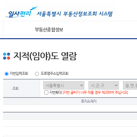
부동산종합정보
지적(임야)도 열람
지번입력조회
도로명주소입력조회
조회
지번확대
[지번 글씨가 너무 작을 경우 체크하여 주십시오]
토지소재지