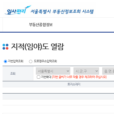
부동산종합정보
지적(임야)도 열람
지번입력조회
도로명주소입력조회
조회
지번확대
[지번 글씨가 너무 작을 경우 체크하여 주십시오]
토지소재지