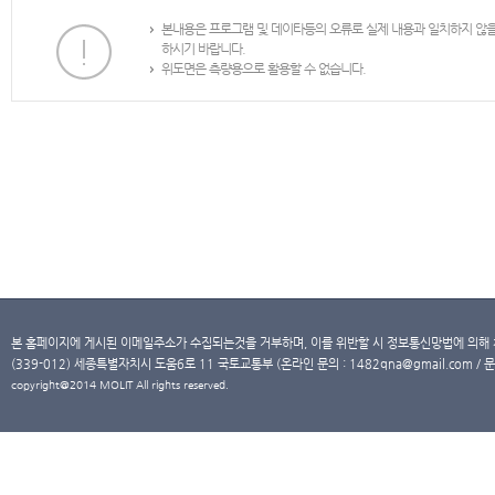
본내용은 프로그램 및 데이타등의 오류로 실제 내용과 일치하지 않
하시기 바랍니다.
위도면은 측량용으로 활용할 수 없습니다.
본 홈페이지에 게시된 이메일주소가 수집되는것을 거부하며, 이를 위반할 시 정보통신망법에 의해
(339-012) 세종특별자치시 도움6로 11 국토교통부 (온라인 문의 : 1482qna@gmail.com / 문
copyright@2014 MOLIT All rights reserved.