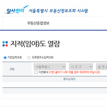
부동산종합정보
지적(임야)도 열람
지번입력조회
도로명주소입력조회
조회
지번확대
[지번 글씨가 너무 작을 경우 체크하여 주십시오]
토지소재지