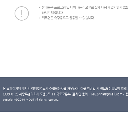
본내용은 프로그램 및 데이타등의 오류로 실제 내용과 일치하지 않
하시기 바랍니다.
위도면은 측량용으로 활용할 수 없습니다.
본 홈페이지에 게시된 이메일주소가 수집되는것을 거부하며, 이를 위반할 시 정보통신망법에 의해
(339-012) 세종특별자치시 도움6로 11 국토교통부 (온라인 문의 : 1482qna@gmail.com / 문
copyright@2014 MOLIT All rights reserved.