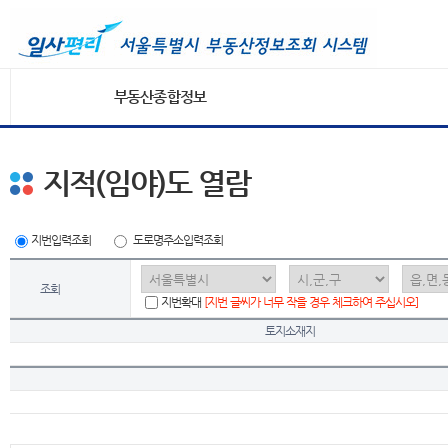
부동산종합정보
지적(임야)도 열람
지번입력조회
도로명주소입력조회
조회
지번확대
[지번 글씨가 너무 작을 경우 체크하여 주십시오]
토지소재지