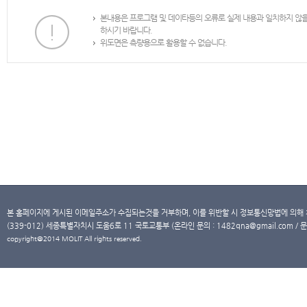
본내용은 프로그램 및 데이타등의 오류로 실제 내용과 일치하지 않
하시기 바랍니다.
위도면은 측량용으로 활용할 수 없습니다.
본 홈페이지에 게시된 이메일주소가 수집되는것을 거부하며, 이를 위반할 시 정보통신망법에 의해
(339-012) 세종특별자치시 도움6로 11 국토교통부 (온라인 문의 : 1482qna@gmail.com / 문
copyright@2014 MOLIT All rights reserved.