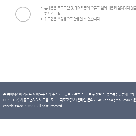
본내용은 프로그램 및 데이타등의 오류로 실제 내용과 일치하지 않
하시기 바랍니다.
위도면은 측량용으로 활용할 수 없습니다.
본 홈페이지에 게시된 이메일주소가 수집되는것을 거부하며, 이를 위반할 시 정보통신망법에 의해
(339-012) 세종특별자치시 도움6로 11 국토교통부 (온라인 문의 : 1482qna@gmail.com / 문
copyright@2014 MOLIT All rights reserved.