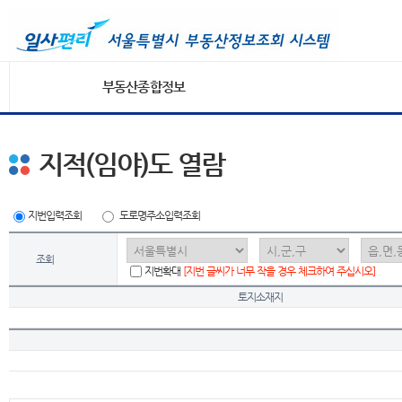
부동산종합정보
지적(임야)도 열람
지번입력조회
도로명주소입력조회
조회
지번확대
[지번 글씨가 너무 작을 경우 체크하여 주십시오]
토지소재지