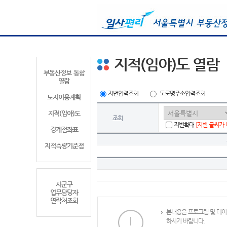
지적(임야)도 열람
부동산정보 통합
열람
지번입력조회
도로명주소입력조회
토지이용계획
지적(임야)도
조회
지번확대
[지번 글씨가
경계점좌표
지적측량기준점
시군구
업무담당자
연락처조회
본내용은 프로그램 및 데이
하시기 바랍니다.