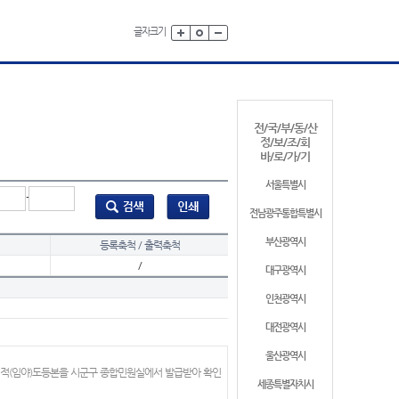
글자크기
전/국/부/동/산
정/보/조/회
바/로/가/기
서울특별시
-
전남광주통합특별시
부산광역시
등록축척 / 출력축척
/
대구광역시
인천광역시
대전광역시
울산광역시
지적(임야)도등본을 시군구 종합민원실에서 발급받아 확인
세종특별자치시