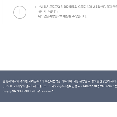
본내용은 프로그램 및 데이타등의 오류로 실제 내용과 일치하지 않
하시기 바랍니다.
위도면은 측량용으로 활용할 수 없습니다.
본 홈페이지에 게시된 이메일주소가 수집되는것을 거부하며, 이를 위반할 시 정보통신망법에 의해
(339-012) 세종특별자치시 도움6로 11 국토교통부 (온라인 문의 : 1482qna@gmail.com / 문
copyright@2014 MOLIT All rights reserved.