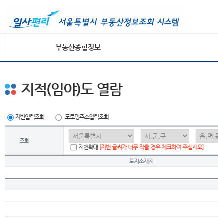
부동산종합정보
지적(임야)도 열람
지번입력조회
도로명주소입력조회
조회
지번확대
[지번 글씨가 너무 작을 경우 체크하여 주십시오]
토지소재지