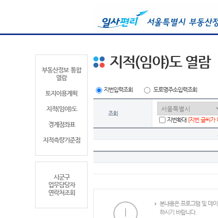
지적(임야)도 열람
부동산정보 통합
열람
지번입력조회
도로명주소입력조회
토지이용계획
지적(임야)도
조회
지번확대
[지번 글씨가
경계점좌표
지적측량기준점
시군구
업무담당자
연락처조회
본내용은 프로그램 및 데이
하시기 바랍니다.