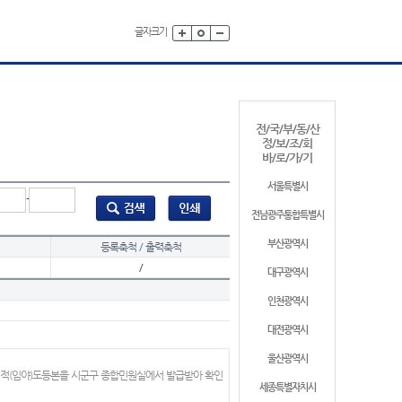
글자크기
전/국/부/동/산
정/보/조/회
바/로/가/기
서울특별시
-
전남광주통합특별시
부산광역시
등록축척 / 출력축척
/
대구광역시
인천광역시
대전광역시
울산광역시
지적(임야)도등본을 시군구 종합민원실에서 발급받아 확인
세종특별자치시