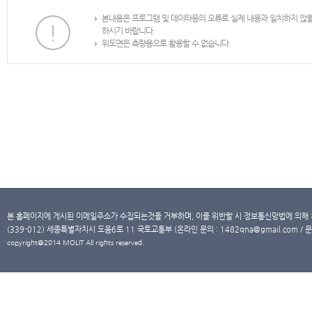
본내용은 프로그램 및 데이타등의 오류로 실제 내용과 일치하지 않
하시기 바랍니다.
위도면은 측량용으로 활용할 수 없습니다.
본 홈페이지에 게시된 이메일주소가 수집되는것을 거부하며, 이를 위반할 시 정보통신망법에 의해
(339-012) 세종특별자치시 도움6로 11 국토교통부 (온라인 문의 : 1482qna@gmail.com / 문
copyright@2014 MOLIT All rights reserved.