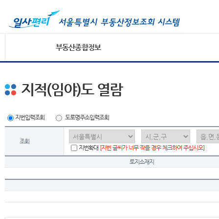
부동산종합정보
지적(임야)도 열람
지번입력조회
도로명주소입력조회
조회
지번확대
[지번 글씨가 너무 작을 경우 체크하여 주십시오]
토지소재지