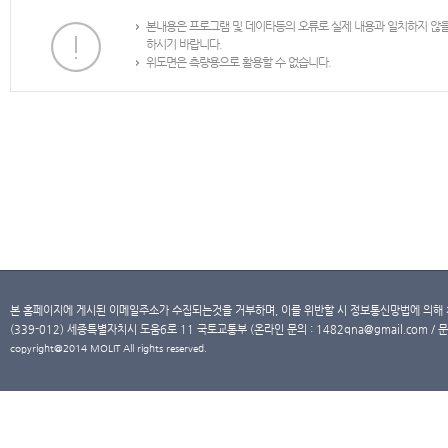
본내용은 프로그램 및 데이타등의 오류로 실제 내용과 일치하지 않
하시기 바랍니다.
위도면은 측량용으로 활용할 수 없습니다.
본 홈페이지에 게시된 이메일주소가 수집되는것을 거부하며, 이를 위반할 시 정보통신망법에 의해
(339-012) 세종특별자치시 도움6로 11 국토교통부 (온라인 문의 : 1482qna@gmail.com / 문
copyright@2014 MOLIT All rights reserved.