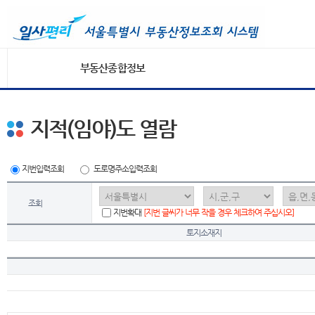
부동산종합정보
지적(임야)도 열람
지번입력조회
도로명주소입력조회
조회
지번확대
[지번 글씨가 너무 작을 경우 체크하여 주십시오]
토지소재지