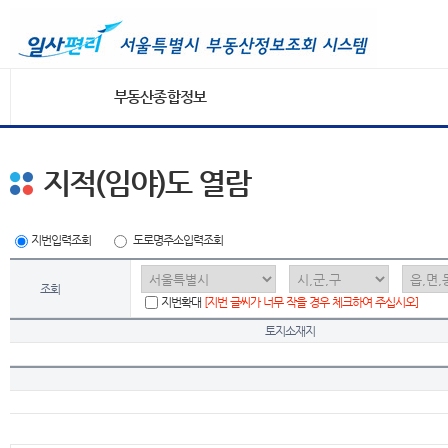
부동산종합정보
지적(임야)도 열람
지번입력조회
도로명주소입력조회
조회
지번확대
[지번 글씨가 너무 작을 경우 체크하여 주십시오]
토지소재지