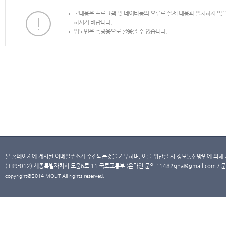
본내용은 프로그램 및 데이타등의 오류로 실제 내용과 일치하지 않
하시기 바랍니다.
위도면은 측량용으로 활용할 수 없습니다.
본 홈페이지에 게시된 이메일주소가 수집되는것을 거부하며, 이를 위반할 시 정보통신망법에 의해
(339-012) 세종특별자치시 도움6로 11 국토교통부 (온라인 문의 : 1482qna@gmail.com / 문
copyright@2014 MOLIT All rights reserved.