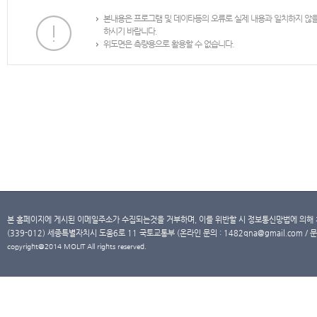
본내용은 프로그램 및 데이타등의 오류로 실제 내용과 일치하지 않
하시기 바랍니다.
위도면은 측량용으로 활용할 수 없습니다.
본 홈페이지에 게시된 이메일주소가 수집되는것을 거부하며, 이를 위반할 시 정보통신망법에 의해
(339-012) 세종특별자치시 도움6로 11 국토교통부 (온라인 문의 : 1482qna@gmail.com / 문
copyright@2014 MOLIT All rights reserved.