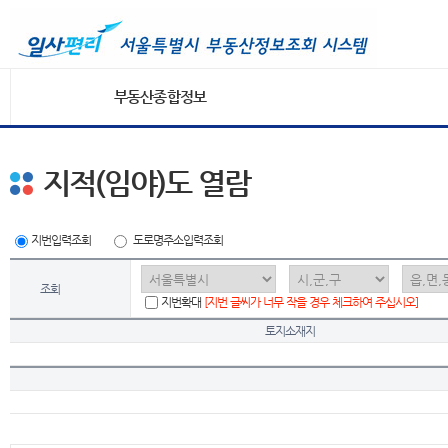
부동산종합정보
지적(임야)도 열람
지번입력조회
도로명주소입력조회
조회
지번확대
[지번 글씨가 너무 작을 경우 체크하여 주십시오]
토지소재지