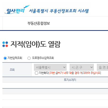
부동산종합정보
지적(임야)도 열람
지번입력조회
도로명주소입력조회
조회
지번확대
[지번 글씨가 너무 작을 경우 체크하여 주십시오]
토지소재지