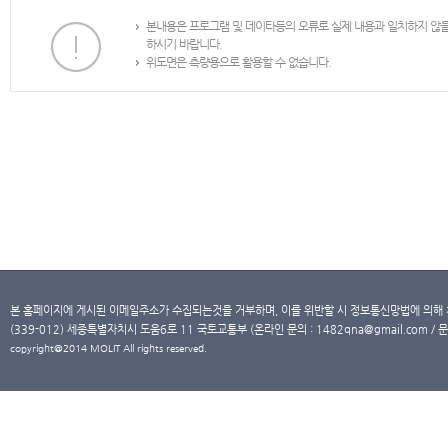
본내용은 프로그램 및 데이타등의 오류로 실제 내용과 일치하지 않
하시기 바랍니다.
위도면은 측량용으로 활용할 수 없습니다.
본 홈페이지에 게시된 이메일주소가 수집되는것을 거부하며, 이를 위반할 시 정보통신망법에 의해
(339-012) 세종특별자치시 도움6로 11 국토교통부 (온라인 문의 : 1482qna@gmail.com / 문
copyright@2014 MOLIT All rights reserved.