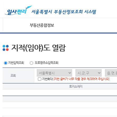
부동산종합정보
지적(임야)도 열람
지번입력조회
도로명주소입력조회
조회
지번확대
[지번 글씨가 너무 작을 경우 체크하여 주십시오]
토지소재지