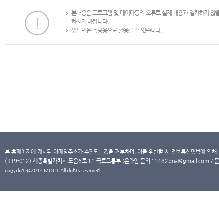
본내용은 프로그램 및 데이타등의 오류로 실제 내용과 일치하지 않
하시기 바랍니다.
위도면은 측량용으로 활용할 수 없습니다.
본 홈페이지에 게시된 이메일주소가 수집되는것을 거부하며, 이를 위반할 시 정보통신망법에 의해
(339-012) 세종특별자치시 도움6로 11 국토교통부 (온라인 문의 : 1482qna@gmail.com / 문
copyright@2014 MOLIT All rights reserved.