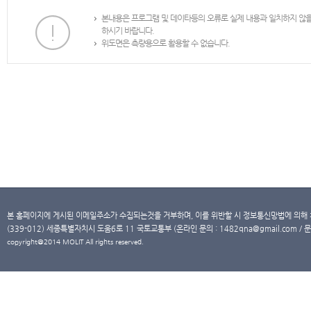
본내용은 프로그램 및 데이타등의 오류로 실제 내용과 일치하지 않
하시기 바랍니다.
위도면은 측량용으로 활용할 수 없습니다.
본 홈페이지에 게시된 이메일주소가 수집되는것을 거부하며, 이를 위반할 시 정보통신망법에 의해
(339-012) 세종특별자치시 도움6로 11 국토교통부 (온라인 문의 : 1482qna@gmail.com / 문
copyright@2014 MOLIT All rights reserved.