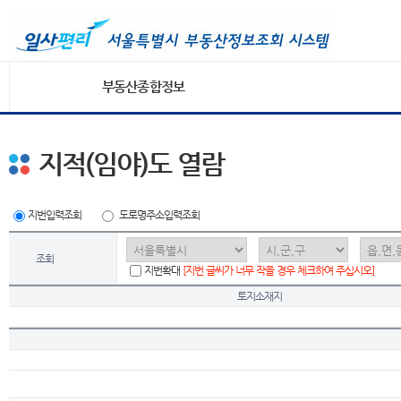
부동산종합정보
지적(임야)도 열람
지번입력조회
도로명주소입력조회
조회
지번확대
[지번 글씨가 너무 작을 경우 체크하여 주십시오]
토지소재지