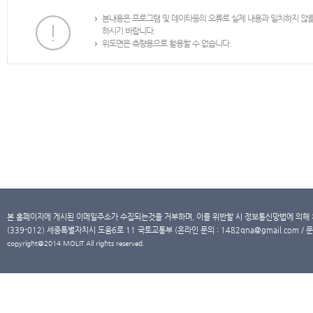
본내용은 프로그램 및 데이타등의 오류로 실제 내용과 일치하지 않
하시기 바랍니다.
위도면은 측량용으로 활용할 수 없습니다.
본 홈페이지에 게시된 이메일주소가 수집되는것을 거부하며, 이를 위반할 시 정보통신망법에 의해
(339-012) 세종특별자치시 도움6로 11 국토교통부 (온라인 문의 : 1482qna@gmail.com / 문
copyright@2014 MOLIT All rights reserved.