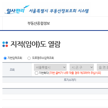
부동산종합정보
지적(임야)도 열람
지번입력조회
도로명주소입력조회
조회
지번확대
[지번 글씨가 너무 작을 경우 체크하여 주십시오]
토지소재지