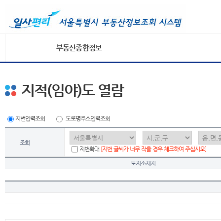
부동산종합정보
지적(임야)도 열람
지번입력조회
도로명주소입력조회
조회
지번확대
[지번 글씨가 너무 작을 경우 체크하여 주십시오]
토지소재지