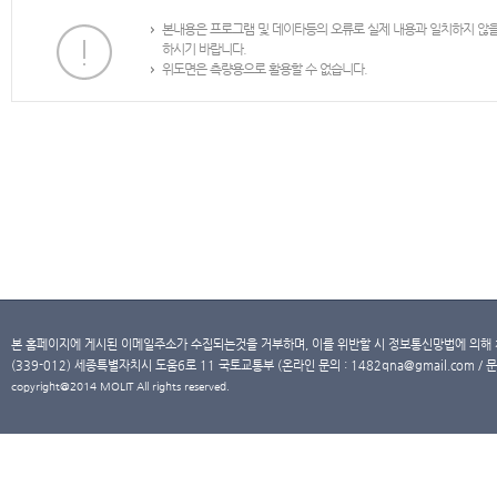
본내용은 프로그램 및 데이타등의 오류로 실제 내용과 일치하지 않
하시기 바랍니다.
위도면은 측량용으로 활용할 수 없습니다.
본 홈페이지에 게시된 이메일주소가 수집되는것을 거부하며, 이를 위반할 시 정보통신망법에 의해
(339-012) 세종특별자치시 도움6로 11 국토교통부 (온라인 문의 : 1482qna@gmail.com / 문
copyright@2014 MOLIT All rights reserved.