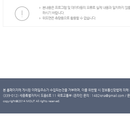
본내용은 프로그램 및 데이타등의 오류로 실제 내용과 일치하지 않
하시기 바랍니다.
위도면은 측량용으로 활용할 수 없습니다.
본 홈페이지에 게시된 이메일주소가 수집되는것을 거부하며, 이를 위반할 시 정보통신망법에 의해
(339-012) 세종특별자치시 도움6로 11 국토교통부 (온라인 문의 : 1482qna@gmail.com / 문
copyright@2014 MOLIT All rights reserved.