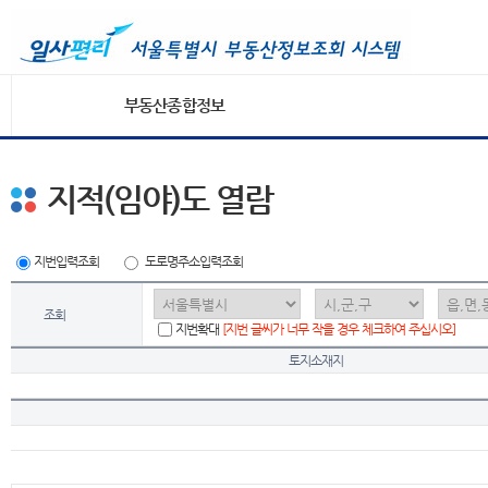
부동산종합정보
지적(임야)도 열람
지번입력조회
도로명주소입력조회
조회
지번확대
[지번 글씨가 너무 작을 경우 체크하여 주십시오]
토지소재지