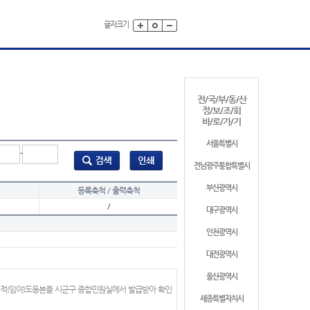
글자크기
전/국/부/동/산
정/보/조/회
바/로/가/기
서울특별시
-
전남광주통합특별시
부산광역시
등록축척 / 출력축척
/
대구광역시
인천광역시
대전광역시
울산광역시
지적(임야)도등본을 시군구 종합민원실에서 발급받아 확인
세종특별자치시