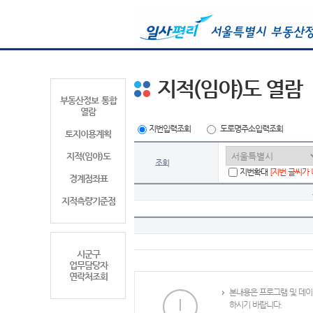
지적(임야)도 열람
부동산정보 통합
열람
지번입력조회
도로명주소입력조회
토지이용계획
지적(임야)도
조회
지번확대
[지번 글씨가
경계점좌표
지적측량기준점
시군구
업무담당자
연락처조회
본내용은 프로그램 및 데이
하시기 바랍니다.