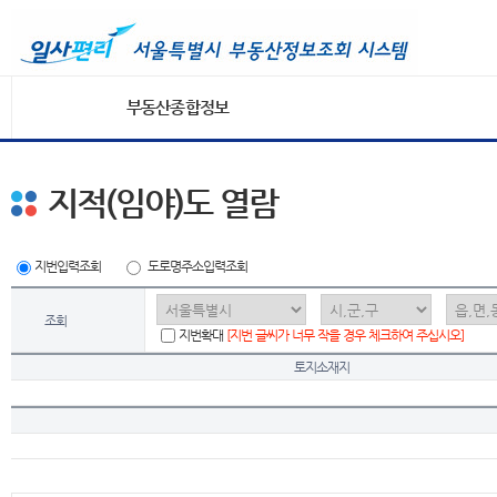
부동산종합정보
지적(임야)도 열람
지번입력조회
도로명주소입력조회
조회
지번확대
[지번 글씨가 너무 작을 경우 체크하여 주십시오]
토지소재지