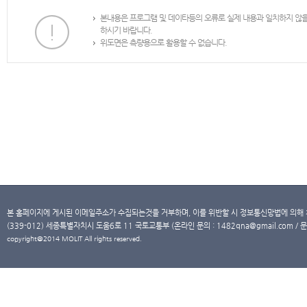
본내용은 프로그램 및 데이타등의 오류로 실제 내용과 일치하지 않
하시기 바랍니다.
위도면은 측량용으로 활용할 수 없습니다.
본 홈페이지에 게시된 이메일주소가 수집되는것을 거부하며, 이를 위반할 시 정보통신망법에 의해
(339-012) 세종특별자치시 도움6로 11 국토교통부 (온라인 문의 : 1482qna@gmail.com / 문
copyright@2014 MOLIT All rights reserved.