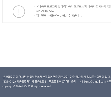
본내용은 프로그램 및 데이타등의 오류로 실제 내용과 일치하지 않
하시기 바랍니다.
위도면은 측량용으로 활용할 수 없습니다.
본 홈페이지에 게시된 이메일주소가 수집되는것을 거부하며, 이를 위반할 시 정보통신망법에 의해
(339-012) 세종특별자치시 도움6로 11 국토교통부 (온라인 문의 : 1482qna@gmail.com / 문
copyright@2014 MOLIT All rights reserved.