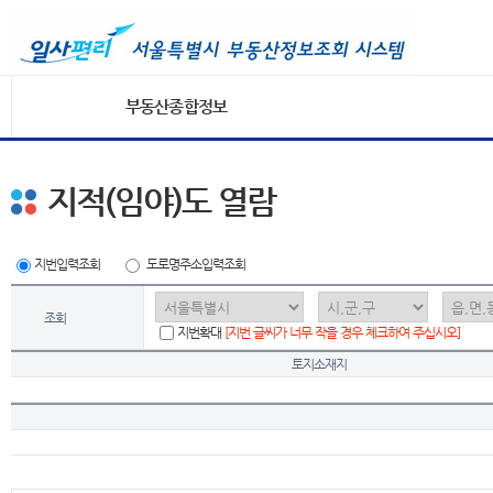
부동산종합정보
지적(임야)도 열람
지번입력조회
도로명주소입력조회
조회
지번확대
[지번 글씨가 너무 작을 경우 체크하여 주십시오]
토지소재지