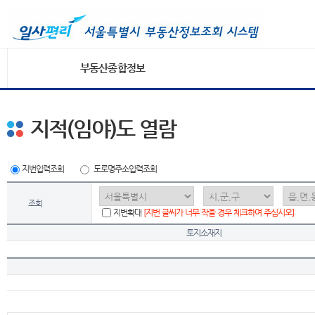
부동산종합정보
지적(임야)도 열람
지번입력조회
도로명주소입력조회
조회
지번확대
[지번 글씨가 너무 작을 경우 체크하여 주십시오]
토지소재지