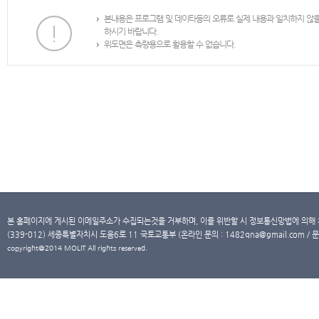
본내용은 프로그램 및 데이타등의 오류로 실제 내용과 일치하지 않
하시기 바랍니다.
위도면은 측량용으로 활용할 수 없습니다.
본 홈페이지에 게시된 이메일주소가 수집되는것을 거부하며, 이를 위반할 시 정보통신망법에 의해
(339-012) 세종특별자치시 도움6로 11 국토교통부 (온라인 문의 : 1482qna@gmail.com / 문
copyright@2014 MOLIT All rights reserved.