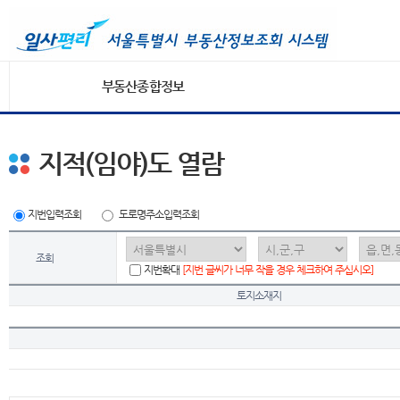
부동산종합정보
지적(임야)도 열람
지번입력조회
도로명주소입력조회
조회
지번확대
[지번 글씨가 너무 작을 경우 체크하여 주십시오]
토지소재지