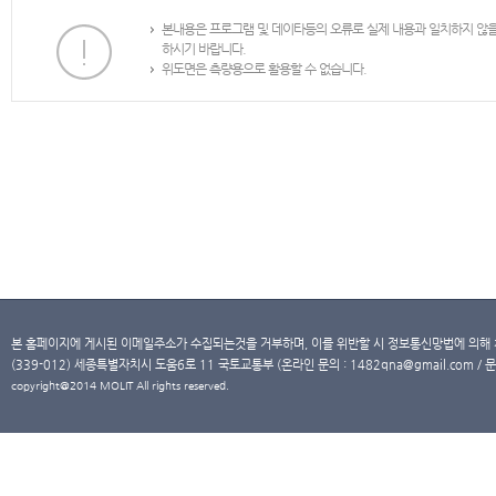
본내용은 프로그램 및 데이타등의 오류로 실제 내용과 일치하지 않
하시기 바랍니다.
위도면은 측량용으로 활용할 수 없습니다.
본 홈페이지에 게시된 이메일주소가 수집되는것을 거부하며, 이를 위반할 시 정보통신망법에 의해
(339-012) 세종특별자치시 도움6로 11 국토교통부 (온라인 문의 : 1482qna@gmail.com / 문
copyright@2014 MOLIT All rights reserved.