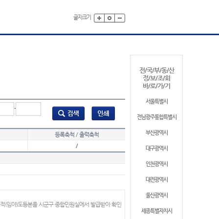
글자크기
전/국/부/동/산
정/보/조/회
바/로/가/기
서울특별시
-
전남광주통합특별시
부산광역시
등록축척 / 출력축척
/
대구광역시
인천광역시
대전광역시
울산광역시
지적(임야)도등본을 시군구 종합민원실에서 발급받아 확인
세종특별자치시