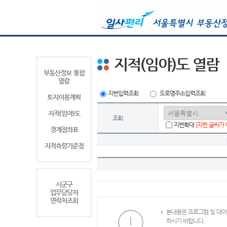
지적(임야)도 열람
부동산정보 통합
열람
지번입력조회
도로명주소입력조회
토지이용계획
지적(임야)도
조회
지번확대
[지번 글씨가
경계점좌표
지적측량기준점
시군구
업무담당자
연락처조회
본내용은 프로그램 및 데이
하시기 바랍니다.